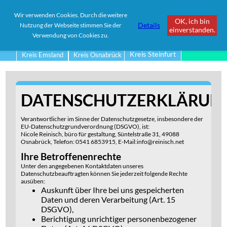
Wir verwenden Cookies. Durch die weitere
OK, ich bin
Details
Nutzung der Webseite stimmen Sie der
einverstanden.
Kreis Steinfurt
Verwendung von Cookies zu.
Kreis Steinfurt
Kreis Emsland
Kreis Osnabrück
DATENSCHUTZERKLÄRUN
Verantwortlicher im Sinne der Datenschutzgesetze, insbesondere der
EU-Datenschutzgrundverordnung (DSGVO), ist:
Nicole Reinisch, büro für gestaltung, Süntelstraße 31, 49088
Osnabrück, Telefon: 0541 6853915, E-Mail:info@reinisch.net
Ihre Betroffenenrechte
Unter den angegebenen Kontaktdaten unseres
Datenschutzbeauftragten können Sie jederzeit folgende Rechte
ausüben:
Auskunft über Ihre bei uns gespeicherten
Daten und deren Verarbeitung (Art. 15
DSGVO),
Berichtigung unrichtiger personenbezogener