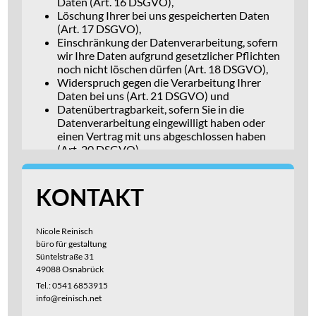
Daten (Art. 16 DSGVO),
Löschung Ihrer bei uns gespeicherten Daten
(Art. 17 DSGVO),
Einschränkung der Datenverarbeitung, sofern
wir Ihre Daten aufgrund gesetzlicher Pflichten
noch nicht löschen dürfen (Art. 18 DSGVO),
Widerspruch gegen die Verarbeitung Ihrer
Daten bei uns (Art. 21 DSGVO) und
Datenübertragbarkeit, sofern Sie in die
Datenverarbeitung eingewilligt haben oder
einen Vertrag mit uns abgeschlossen haben
(Art. 20 DSGVO).
Sofern Sie uns eine Einwilligung erteilt haben, können Sie diese
jederzeit mit Wirkung für die Zukunft widerrufen.
Sie können sich jederzeit mit einer Beschwerde an eine
KONTAKT
Aufsichtsbehörde wenden, z. B. an die zuständige Aufsichtsbehörde
des Bundeslands Ihres Wohnsitzes oder an die für uns als
verantwortliche Stelle zuständige Behörde.
Eine Liste der Aufsichtsbehörden (für den nichtöffentlichen Bereich)
Nicole Reinisch
mit Anschrift finden Sie unter:
büro für gestaltung
https://www.bfdi.bund.de/DE/Service/Anschriften/Laender/Laender-
node.html
Süntelstraße 31
.
49088 Osnabrück
Erfassung allgemeiner Informationen beim
Tel.: 0541 6853915
Besuch unserer Website
info@reinisch.net
Art und Zweck der Verarbeitung: